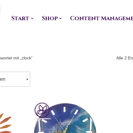
Zum
Start
Shop
Content Managem
Inhalt
springen
wortet mit „clock“
Alle 2 E