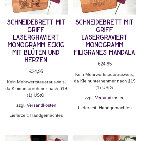
Schneidebrett mit
Schneidebrett mit
Griff
Griff
lasergraviert
lasergraviert
Monogramm eckig
Monogramm
mit Blüten und
filigranes Mandala
Herzen
€
24,95
€
24,95
Kein Mehrwertsteuerausweis,
da Kleinunternehmer nach §19
Kein Mehrwertsteuerausweis,
(1) UStG.
da Kleinunternehmer nach §19
(1) UStG.
zzgl.
Versandkosten
zzgl.
Versandkosten
Lieferzeit:
Handgemachtes
Lieferzeit:
Handgemachtes