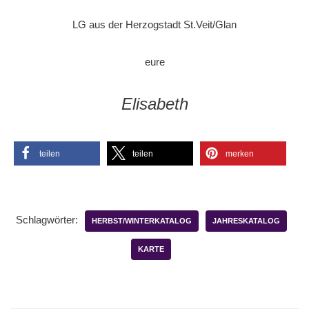
LG aus der Herzogstadt St.Veit/Glan
eure
Elisabeth
teilen
teilen
merken
Schlagwörter:
HERBST/WINTERKATALOG
JAHRESKATALOG
KARTE