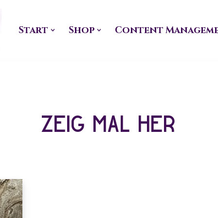
Zum
Start
Shop
Content Managem
Inhalt
springen
Zeig Mal Her